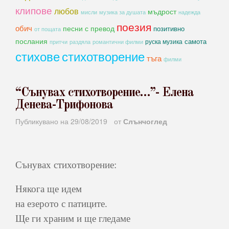
клипове
любов
мъдрост
мисли
музика за душата
надежда
поезия
обич
песни с превод
позитивно
от пощата
послания
самота
руска музика
романтични филми
притчи
раздяла
стихове
стихотворение
тъга
филми
“Сънувах стихотворение…”- Елена
Денева-Трифонова
Публикувано на
29/08/2019
от
Слънчоглед
Сънувах стихотворение:
Някога ще идем
на езерото с патиците.
Ще ги храним и ще гледаме