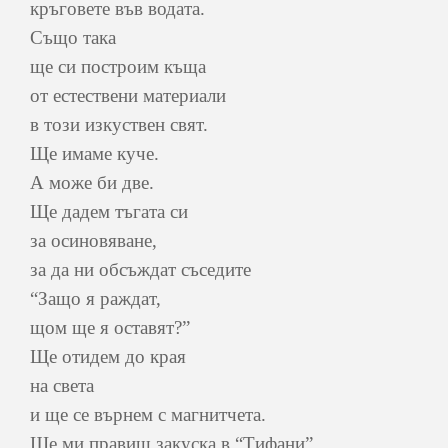
кръговете във водата.
Също така
ще си построим къща
от естествени материали
в този изкуствен свят.
Ще имаме куче.
А може би две.
Ще дадем тъгата си
за осиновяване,
за да ни обсъждат съседите
“Защо я раждат,
щом ще я оставят?”
Ще отидем до края
на света
и ще се върнем с магнитчета.
Ще ми правиш закуска в “Тифани”.