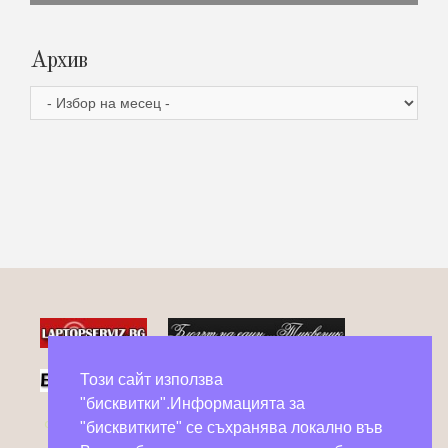
Архив
Архив
Този сайт използва
"бисквитки".Информацията за
Фейсбук групи в помощ на бездомни животни
"бисквитките" се съхранява локално във