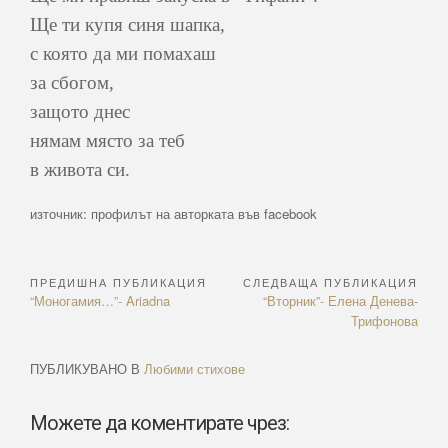
Ще ти купя синя шапка,
с която да ми помахаш
за сбогом,
защото днес
нямам място за теб
в живота си.
източник: профилът на авторката във facebook
ПРЕДИШНА ПУБЛИКАЦИЯ
СЛЕДВАЩА ПУБЛИКАЦИЯ
Навигация
Previous
Next
“Моногамия…”- Ariadna
“Вторник”- Елена Денева-
Article:
Article:
Трифонова
ПУБЛИКУВАНО В
Любими стихове
Можете да коментирате чрез: