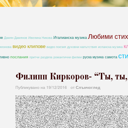
Любими сти
be
Италианска музика
Дамян Дамянов
Ивелина Никова
к
видео клипове
духовни напътствия
меонова
видео поезия
испанска музика
ст
послания
тивно
самота
руска музика
романтични филми
притчи
раздяла
Филипп Киркоров- “Ты, ты,
Публикувано на
19/12/2016
от
Слънчоглед