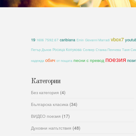
vbox7
19
youtu
caribiana
1606
7592.67
Emin
Giovanni Marradi
Росица Копукова
Петър Дънов
Селвер
Станка Пенчева
Таня Си
поезия
обич
песни с превод
пози
надежда
от пощата
Категории
Без категория
(4)
Българска класика
(34)
ВИДЕО поезия
(17)
Духовни напътствия
(48)