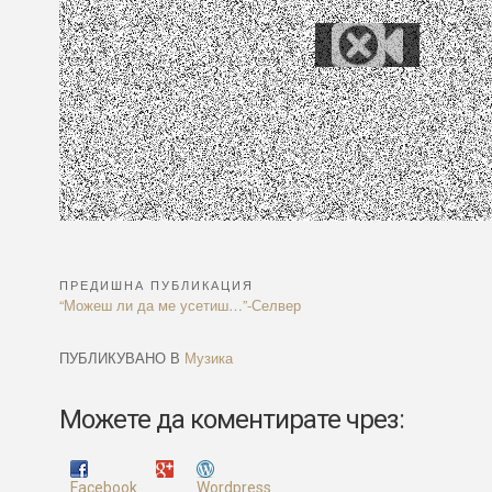
ПРЕДИШНА ПУБЛИКАЦИЯ
Навигация
Previous
“Можеш ли да ме усетиш…”-Селвер
Article:
ПУБЛИКУВАНО В
Музика
Можете да коментирате чрез:
Facebook
Wordpress