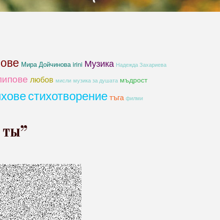
хове
Музика
Мира Дойчинова irini
Надежда Захариева
липове
любов
мъдрост
мисли
музика за душата
ихове
стихотворение
тъга
филми
 ты”