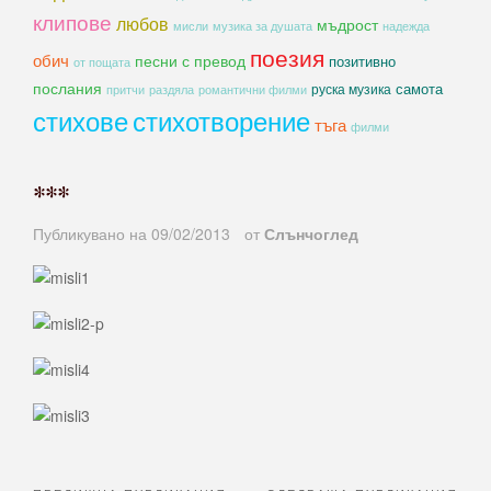
клипове
любов
мъдрост
мисли
музика за душата
надежда
поезия
обич
песни с превод
позитивно
от пощата
послания
самота
руска музика
романтични филми
притчи
раздяла
стихове
стихотворение
тъга
филми
***
Публикувано на
09/02/2013
от
Слънчоглед