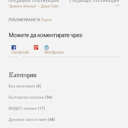
ПРЕДИШНА ПУБЛИКАЦИЯ
СЛЕДВАЩА ПУБЛИКАЦИЯ
Навигация
Previous
Next
“Дивата ябълка” – Дора Габе
***
Article:
Article:
ПУБЛИКУВАНО В
Разни
Можете да коментирате чрез:
Facebook
Wordpress
Категории
Без категория
(4)
Българска класика
(34)
ВИДЕО поезия
(17)
Духовни напътствия
(48)