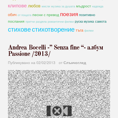
клипове
любов
мъдрост
мисли
музика за душата
надежда
поезия
обич
песни с превод
позитивно
от пощата
послания
самота
руска музика
романтични филми
притчи
раздяла
стихове
стихотворение
тъга
филми
Andrea Bocelli -” Senza fine “- албум
Passione /2013/
Публикувано на
02/02/2013
от
Слънчоглед