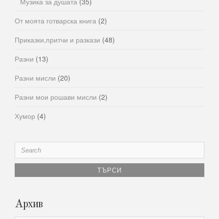
Музика за душата
(35)
От моята готварска книга
(2)
Приказки,притчи и разкази
(48)
Разни
(13)
Разни мисли
(20)
Разни мои рошави мисли
(2)
Хумор
(4)
Search
for:
Архив