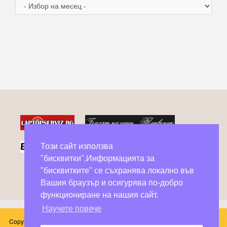
Архив
Този сайт използва
"бисквитки".Информацията за
Фейсбук групи в помощ на бездомни животни
"бисквитките" се съхранява локално във
Вашия браузър и осигурява по-добро
функциониране на нашия сайт.
Научете повече
Copyright © 2026 Блог Слънчоглед. Всички произведения, публикувани в