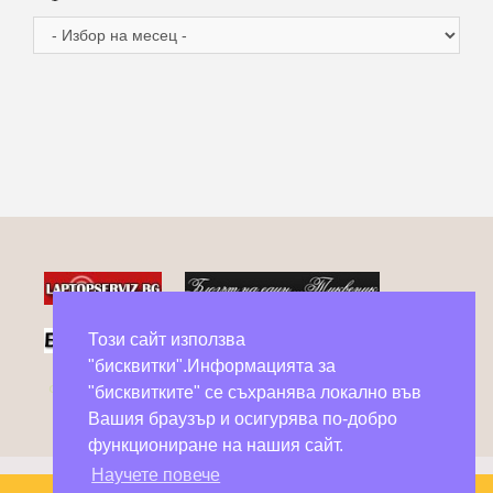
Архив
Този сайт използва
"бисквитки".Информацията за
Фейсбук групи в помощ на бездомни животни
"бисквитките" се съхранява локално във
Вашия браузър и осигурява по-добро
функциониране на нашия сайт.
Научете повече