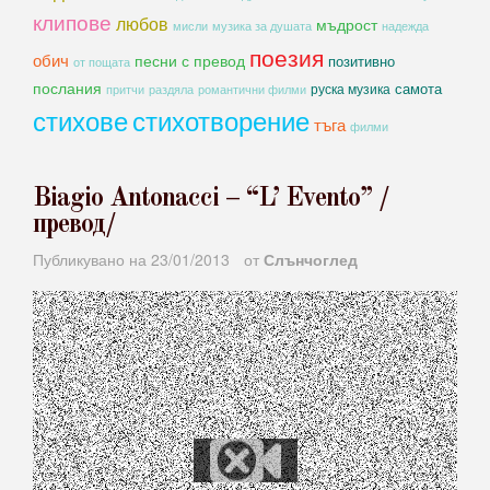
клипове
любов
мъдрост
мисли
музика за душата
надежда
поезия
обич
песни с превод
позитивно
от пощата
послания
самота
руска музика
романтични филми
притчи
раздяла
стихове
стихотворение
тъга
филми
Biagio Antonacci – “L’ Evento” /
превод/
Публикувано на
23/01/2013
от
Слънчоглед