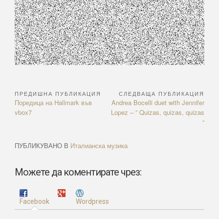
ПРЕДИШНА ПУБЛИКАЦИЯ
СЛЕДВАЩА ПУБЛИКАЦИЯ
Навигация
Previous
Next
Поредица на Hallmark във
Andrea Bocelli duet with Jennifer
Article:
Article:
vbox7
Lopez – ” Quizas, quizas, quizas
“
ПУБЛИКУВАНО В
Италианска музика
Можете да коментирате чрез:
Facebook
Wordpress