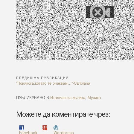
ПРЕДИШНА ПУБЛИКАЦИЯ
Навигация
Previous
“Понякога,когато те очаквам…”-Caribiana
Article:
ПУБЛИКУВАНО В
Италианска музика
,
Музика
Можете да коментирате чрез:
Facebook
Wordpress