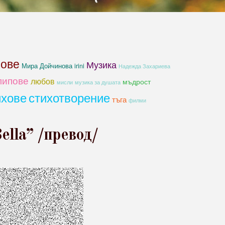
хове
Музика
Мира Дойчинова irini
Надежда Захариева
липове
любов
мъдрост
мисли
музика за душата
ихове
стихотворение
тъга
филми
ella” /превод/