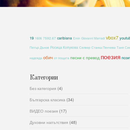
vbox7
19
youtu
caribiana
1606
7592.67
Emin
Giovanni Marradi
Росица Копукова
Петър Дънов
Селвер
Станка Пенчева
Таня Си
поезия
обич
песни с превод
пози
надежда
от пощата
Категории
Без категория
(4)
Българска класика
(34)
ВИДЕО поезия
(17)
Духовни напътствия
(48)