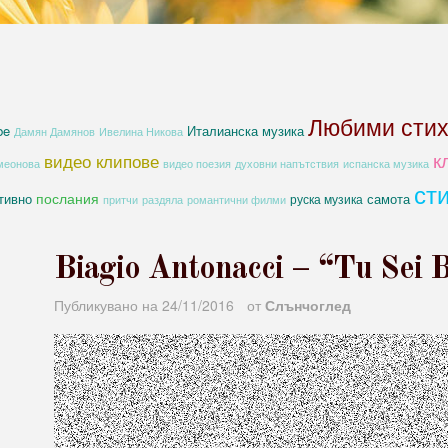
Любими сти
be
Италианска музика
Дамян Дамянов
Ивелина Никова
к
видео клипове
духовни напътствия
меонова
видео поезия
испанска музика
ст
послания
тивно
самота
руска музика
романтични филми
притчи
раздяла
Biagio Antonacci – “Tu Sei B
Публикувано на
24/11/2016
от
Слънчоглед