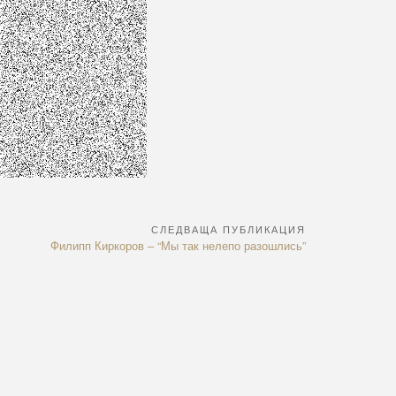
СЛЕДВАЩА ПУБЛИКАЦИЯ
Next
Филипп Киркоров – “Мы так нелепо разошлись”
Article: