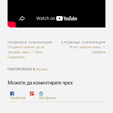
ПРЕДИШНА ПУБЛИКАЦИЯ
СЛЕДВАЩА ПУБЛИКАЦИЯ
Навигация
Previous
Next
“Отдавна свикнах да си
“И път обратно няма…”-
Article:
Article:
тръгвам сама…”- Таня
Caribiana
Симеонова
ПУБЛИКУВАНО В
Музика
Можете да коментирате чрез:
Facebook
Wordpress