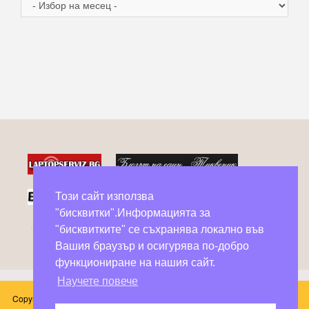
Архив
Този сайт използва
"бисквитки".Информацията за
Фейсбук групи в помощ на бездомни животни
"бисквитките" се съхранява локално във
Вашия браузър и осигурява по-добро
функциониране на нашия сайт.
Научете повече
Copyright © 2026 Блог Слънчоглед. Всички произведения, публикувани в