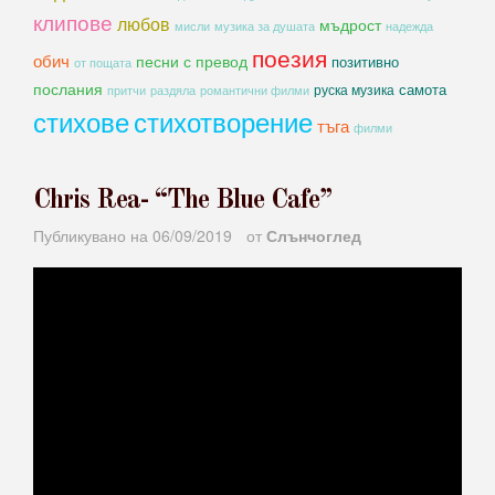
клипове
любов
мъдрост
мисли
музика за душата
надежда
поезия
обич
песни с превод
позитивно
от пощата
послания
самота
руска музика
романтични филми
притчи
раздяла
стихове
стихотворение
тъга
филми
Chris Rea- “The Blue Cafe”
Публикувано на
06/09/2019
от
Слънчоглед