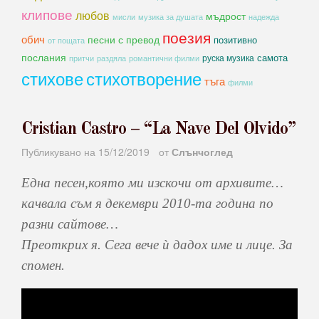
клипове
любов
мъдрост
мисли
музика за душата
надежда
поезия
обич
песни с превод
позитивно
от пощата
послания
самота
руска музика
романтични филми
притчи
раздяла
стихове
стихотворение
тъга
филми
Cristian Castro – “La Nave Del Olvido”
Публикувано на
15/12/2019
от
Слънчоглед
Една песен,която ми изскочи от архивите…
качвала съм я декември 2010-та година по
разни сайтове…
Преоткрих я. Сега вече ѝ дадох име и лице. За
спомен.