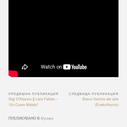
ПРЕДИШНА ПУБЛИКАЦИЯ
СЛЕДВАЩА ПУБЛИКАЦИЯ
Навигация
Previous
Next
Gigi D’Alessio § Lara Fabian –
Breve historia del arte
Article:
Article:
“Un Cuore Malato”
(EnekoHumor)
ПУБЛИКУВАНО В
Музика