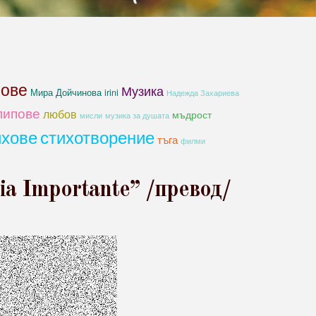
хове
Музика
Мира Дойчинова irini
Надежда Захариева
липове
любов
мъдрост
мисли
музика за душата
ихове
стихотворение
тъга
филми
ia Importante” /превод/