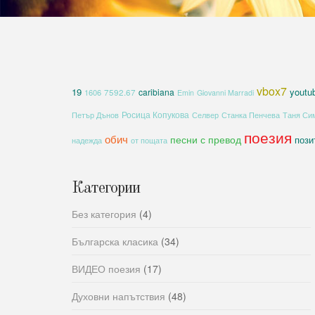
vbox7
19
youtu
caribiana
1606
7592.67
Emin
Giovanni Marradi
Росица Копукова
Петър Дънов
Селвер
Станка Пенчева
Таня Си
поезия
обич
песни с превод
пози
надежда
от пощата
Категории
Без категория
(4)
Българска класика
(34)
ВИДЕО поезия
(17)
Духовни напътствия
(48)