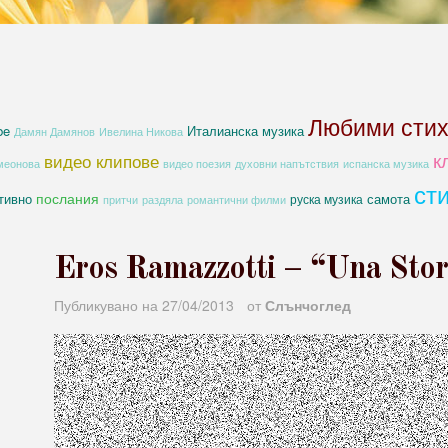
Любими сти
be
Италианска музика
Дамян Дамянов
Ивелина Никова
к
видео клипове
духовни напътствия
меонова
видео поезия
испанска музика
ст
послания
тивно
самота
руска музика
романтични филми
притчи
раздяла
Eros Ramazzotti – “Una Stor
Публикувано на
27/04/2013
от
Слънчоглед