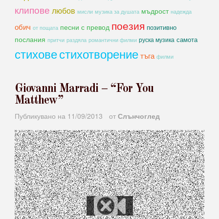
клипове
любов
мъдрост
мисли
музика за душата
надежда
поезия
обич
песни с превод
позитивно
от пощата
послания
самота
руска музика
романтични филми
притчи
раздяла
стихове
стихотворение
тъга
филми
Giovanni Marradi – “For You
Matthew”
Публикувано на
11/09/2013
от
Слънчоглед