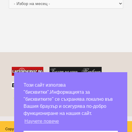
Архив
Този сайт използва
"бисквитки".Информацията за
Фейсбук групи в помощ на бездомни животни
"бисквитките" се съхранява локално във
Вашия браузър и осигурява по-добро
функциониране на нашия сайт.
Научете повече
Copyright © 2026 Блог Слънчоглед. Всички произведения, публикувани в