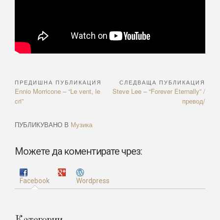
ПРЕДИШНА ПУБЛИКАЦИЯ
СЛЕДВАЩА ПУБЛИКАЦИЯ
Навигация
Previous
Next
Ennio Morricone – “Le vent, le
Steve Lee – “Forever Eternally” /
Article:
Article:
cri”
превод/
ПУБЛИКУВАНО В
Музика
Можете да коментирате чрез:
Facebook
Wordpress