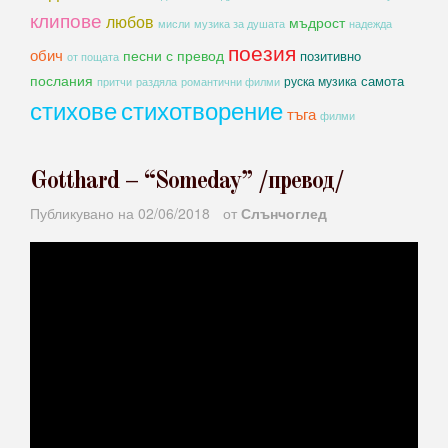
клипове
любов
мъдрост
мисли
музика за душата
надежда
поезия
обич
песни с превод
позитивно
от пощата
послания
самота
руска музика
романтични филми
притчи
раздяла
стихове
стихотворение
тъга
филми
Gotthard – “Someday” /превод/
Публикувано на
02/06/2018
от
Слънчоглед