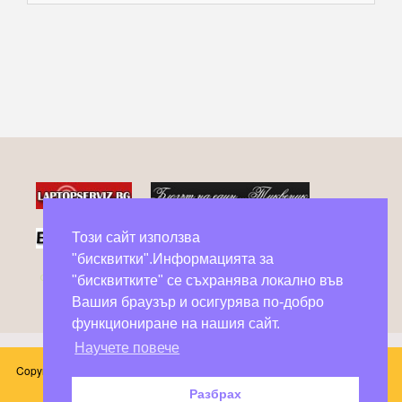
Този сайт използва
"бисквитки".Информацията за
Фейсбук групи в помощ на бездомни животни
"бисквитките" се съхранява локално във
Вашия браузър и осигурява по-добро
функциониране на нашия сайт.
Научете повече
Copyright © 2026 Блог Слънчоглед. Всички произведения, публикувани в
този сайт принадлежат на техните автори.
Разбрах