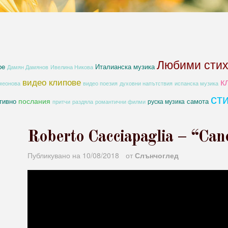
Любими сти
be
Италианска музика
Дамян Дамянов
Ивелина Никова
к
видео клипове
духовни напътствия
меонова
видео поезия
испанска музика
ст
послания
тивно
самота
руска музика
романтични филми
притчи
раздяла
Roberto Cacciapaglia – “Can
Публикувано на
10/08/2018
от
Слънчоглед