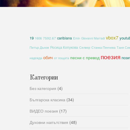
vbox7
19
youtu
caribiana
1606
7592.67
Emin
Giovanni Marradi
Росица Копукова
Петър Дънов
Селвер
Станка Пенчева
Таня Си
поезия
обич
песни с превод
пози
надежда
от пощата
Категории
Без категория
(4)
Българска класика
(34)
ВИДЕО поезия
(17)
Духовни напътствия
(48)