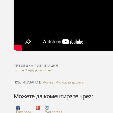
ПРЕДИШНА ПУБЛИКАЦИЯ
Навигация
Previous
Emin – “Сердце пополам”
Article:
ПУБЛИКУВАНО В
Музика
,
Музика за душата
Можете да коментирате чрез:
Facebook
Wordpress