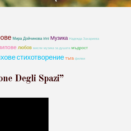
хове
Музика
Мира Дойчинова irini
Надежда Захариева
липове
любов
мъдрост
мисли
музика за душата
ихове
стихотворение
тъга
филми
one Degli Spazi”