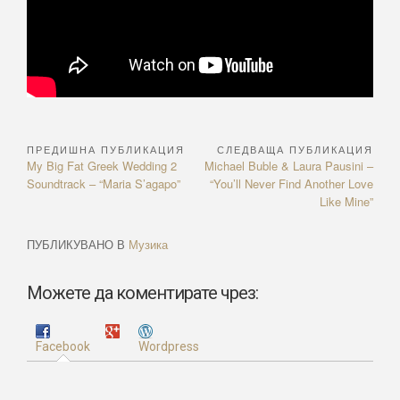
ПРЕДИШНА ПУБЛИКАЦИЯ
СЛЕДВАЩА ПУБЛИКАЦИЯ
Навигация
Previous
Next
My Big Fat Greek Wedding 2
Michael Buble & Laura Pausini –
Article:
Article:
Soundtrack – “Maria S’agapo”
“You’ll Never Find Another Love
Like Mine”
ПУБЛИКУВАНО В
Музика
Можете да коментирате чрез:
Facebook
Wordpress