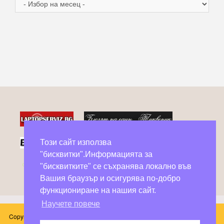
Архив
Този сайт използва
"бисквитки".Информацията за
Фейсбук групи в помощ на бездомни животни
"бисквитките" се съхранява локално във
Вашия браузър и осигурява по-добро
функциониране на нашия сайт.
Научете повече
Copyright © 2026 Блог Слънчоглед. Всички произведения, публикувани в