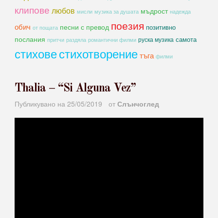
клипове
любов
мъдрост
мисли
музика за душата
надежда
поезия
обич
песни с превод
позитивно
от пощата
послания
самота
руска музика
романтични филми
притчи
раздяла
стихове
стихотворение
тъга
филми
Thalia – “Si Alguna Vez”
Публикувано на
25/05/2019
от
Слънчоглед