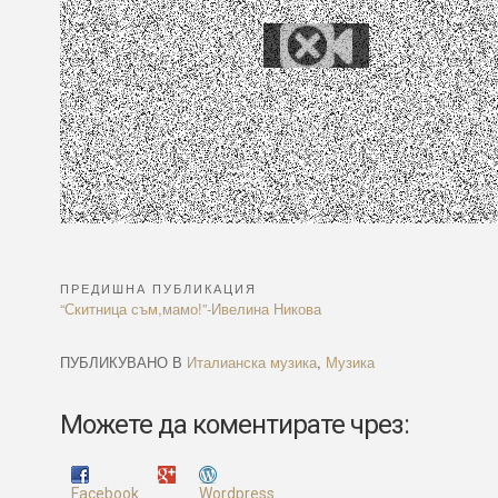
ПРЕДИШНА ПУБЛИКАЦИЯ
Навигация
Previous
“Скитница съм,мамо!”-Ивелина Никова
Article:
ПУБЛИКУВАНО В
Италианска музика
,
Музика
Можете да коментирате чрез:
Facebook
Wordpress