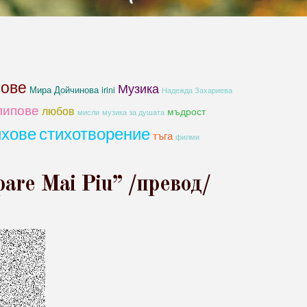
хове
Музика
Мира Дойчинова irini
Надежда Захариева
липове
любов
мъдрост
мисли
музика за душата
ихове
стихотворение
тъга
филми
pare Mai Piu” /превод/