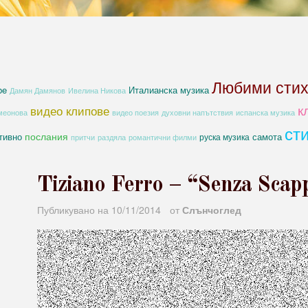
Любими сти
be
Италианска музика
Дамян Дамянов
Ивелина Никова
к
видео клипове
духовни напътствия
меонова
видео поезия
испанска музика
ст
послания
тивно
самота
руска музика
романтични филми
притчи
раздяла
Tiziano Ferro – “Senza Scap
Публикувано на
10/11/2014
от
Слънчоглед