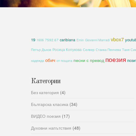
vbox7
19
youtu
caribiana
1606
7592.67
Emin
Giovanni Marradi
Росица Копукова
Петър Дънов
Селвер
Станка Пенчева
Таня Си
поезия
обич
песни с превод
пози
надежда
от пощата
Категории
Без категория
(4)
Българска класика
(34)
ВИДЕО поезия
(17)
Духовни напътствия
(48)