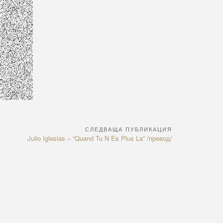
СЛЕДВАЩА ПУБЛИКАЦИЯ
Next
Julio Iglesias – “Quand Tu N Es Plus La” /превод/
Article: